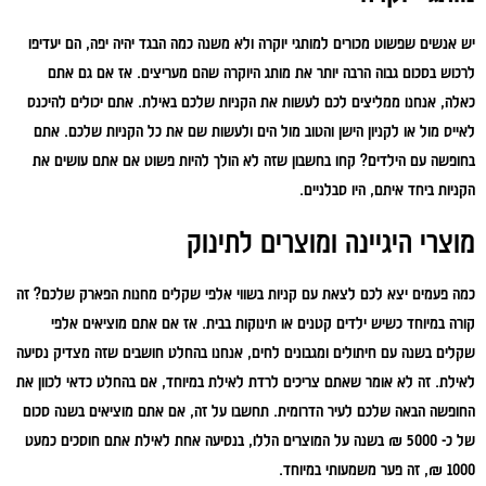
יש אנשים שפשוט מכורים למותגי יוקרה ולא משנה כמה הבגד יהיה יפה, הם יעדיפו
לרכוש בסכום גבוה הרבה יותר את מותג היוקרה שהם מעריצים. אז אם גם אתם
כאלה, אנחנו ממליצים לכם לעשות את הקניות שלכם באילת. אתם יכולים להיכנס
לאייס מול או לקניון הישן והטוב מול הים ולעשות שם את כל הקניות שלכם. אתם
בחופשה עם הילדים? קחו בחשבון שזה לא הולך להיות פשוט אם אתם עושים את
הקניות ביחד איתם, היו סבלניים.
מוצרי היגיינה ומוצרים לתינוק
כמה פעמים יצא לכם לצאת עם קניות בשווי אלפי שקלים מחנות הפארק שלכם? זה
קורה במיוחד כשיש ילדים קטנים או תינוקות בבית. אז אם אתם מוציאים אלפי
שקלים בשנה עם חיתולים ומגבונים לחים, אנחנו בהחלט חושבים שזה מצדיק נסיעה
לאילת. זה לא אומר שאתם צריכים לרדת לאילת במיוחד, אם בהחלט כדאי לכוון את
החופשה הבאה שלכם לעיר הדרומית. תחשבו על זה, אם אתם מוציאים בשנה סכום
של כ- 5000 ₪ בשנה על המוצרים הללו, בנסיעה אחת לאילת אתם חוסכים כמעט
1000 ₪, זה פער משמעותי במיוחד.