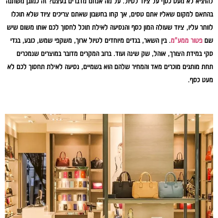
להוציא לא מעט כסף על ציוד לטיול. על מה אנחנו מדברים בעצם? זה כמובן משתנה
בהתאם למקום שאליו אתם טסים, אך קחו בחשבון שאתם צריכים ציוד שלא תוכלו
לוותר עליו, ציוד שעולה המון כסף והנסיעה לאילת תוכל לחסוך לכם אותו משום שיש
שם
פטור ממע"מ
. בין השאר, בגדים מיוחדים לטיול ארוך, משקפי שמש, כובע, בגדי
סקי במידת הצורך, אוהל, שק שינה ועוד. ברוב המקרים מדובר במוצרים שנמכרים
תחת מותגים מוכרים מאד והמחיר שלהם הוא בשמיים, נסיעה לאילת תחסוך לכם לא
מעט כסף.