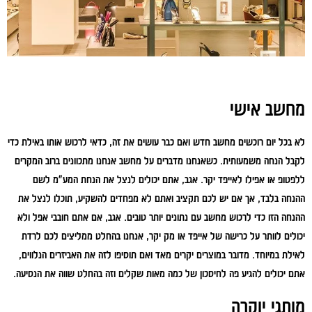
מחשב אישי
לא בכל יום רוכשים מחשב חדש ואם כבר עושים את זה, כדאי לרכוש אותו באילת כדי
לקבל הנחה משמעותית. כשאנחנו מדברים על מחשב אנחנו מתכוונים ברוב המקרים
ללפטופ או אפילו לאייפד יקר. אגב, אתם יכולים לנצל את הנחת המע"מ לשם
ההנחה בלבד, אך אם יש לכם תקציב ואתם לא מפחדים להשקיע, תוכלו לנצל את
ההנחה הזו כדי לרכוש מחשב עם נתונים יותר טובים. אגב, אם אתם חובבי אפל ולא
יכולים לוותר על כרישה של אייפד או מק יקר, אנחנו בהחלט ממליצים לכם לרדת
לאילת במיוחד. מדובר במוצרים יקרים מאד ואם תוסיפו לזה את האביזרים הנלווים,
אתם יכולים להגיע פה לחיסכון של כמה מאות שקלים וזה בהחלט שווה את הנסיעה.
מותגי יוקרה