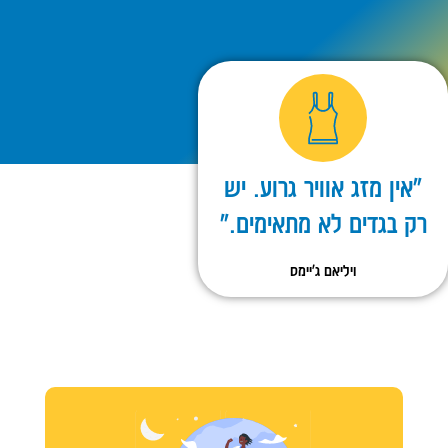
"אין מזג אוויר גרוע. יש
רק בגדים לא מתאימים."
ויליאם ג'יימס