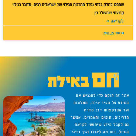
שהפכו לחלק בלתי נפרד מתרבות הבילוי של ישראלים רבים. מדובר בבילוי
קבוצתי שמשלב בין
לקריאה »
נובמבר 22, 2021
אתר זה הוקם כדי להנגיש את
המידע על העיר אילת, ממלונות
ועד אטרקציות דרך סדרת
מדריכים, טיפים ומאמרים. אפשר
גם לקבל מידע שימושי לקראת
הטיול, כמו מה לארוז ואיך כדאי