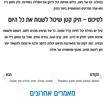
בהחלט. יום של ניווט, צילום ושיחות יכול לרוקן את הסוללה במהירות, ולכן מטען נייד
הוא אחד הפריטים השימושיים ביותר בתיק.
לסיכום – תיק קטן שיכול לשנות את כל היום
טיול יום באילת יכול להיות קליל ומהנה, כל עוד מגיעים מוכנים לחום, לשמש ולשעות
ארוכות מחוץ למלון או לרכב. מים, קרם הגנה, בגדים נוחים, אוכל קל ומטען נייד הם
הבסיס. כמה דקות של התארגנות מראש יכולות לחסוך הרבה אי־נוחות ולהשאיר יותר
זמן ליהנות מהים, מהנוף ומהאווירה של אילת.
הקודם
הבא
תחושת המחנק תפסה אתכם בחופשה? תלמדו איך להירגע מלחץ נפשי
מסיבה באילת: איפה מבלים ואיך מתכננים לילה מוצלח בחופשה?
מאמרים אחרונים