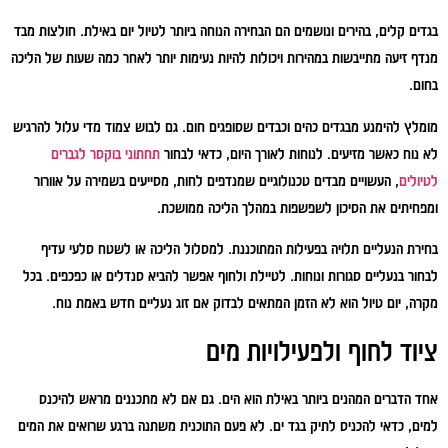
בגדים קלים, בהירים ונושמים הם הבחירה הנוחה ביותר לטיול יום באילת. חולצות מבד
מנדף זיעה מתייבשות במהירות ויכולות להיות נעימות יותר לאחר כמה שעות של הליכה
בחום.
מומלץ להימנע מבגדים כהים וכבדים שסופגים חום. גם לבוש צמוד מדי עלול להרגיש
לא נוח כאשר מזיעים. לנוחות לאורך היום, כדאי לבחור
תחתוני בוקסר לגברים
לטיולים
, העשויים מבדים טכנולוגיים שמנדפים לחות, מסייעים בשמירה על אוורור
ומפחיתים את הסיכון לשפשפות במהלך הליכה ממושכת.
בחירת הנעליים תלויה בפעילות המתוכננת. למסלול הליכה או לשטח סלעי עדיף
לבחור בנעליים סגורות ונוחות. לטיילת ולחוף אפשר להביא סנדלים או כפכפים. בכל
מקרה, יום טיול הוא לא הזמן המתאים לבדוק אם זוג נעליים חדש באמת נוח.
ציוד לחוף ולפעילויות מים
אחד הדברים המהנים ביותר באילת הוא הים. גם אם לא מתכננים מראש להיכנס
למים, כדאי להכניס לתיק בגד ים. לא פעם התוכנית משתנה ברגע שרואים את המים