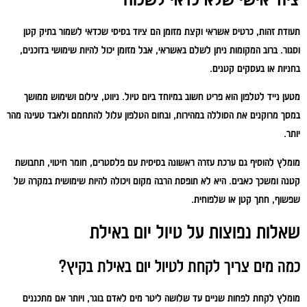
תעודת זהות, כרטיס אשראי וקצת מזומן הם ציוד בסיסי שכדאי לשמור בתיק קטן
וסגור. ברוב המקומות ניתן לשלם באשראי, אבל מזומן יכול להיות שימושי בדוכנים,
בחניות או בעסקים קטנים.
מטען נייד לטלפון הוא פריט חשוב במיוחד ביום טיול. ניווט, צילום ושימוש ממושך
במסך מרוקנים את הסוללה במהירות, ובחום הטלפון עלול להתחמם ולאבד טעינה מהר
יותר.
מומלץ להוסיף גם ערכת עזרה ראשונה בסיסית עם פלסטרים, חומר חיטוי, תחבושת
קטנה ומשכך כאבים. היא לא תופסת הרבה מקום ויכולה להיות שימושית במקרה של
שפשוף, חתך קטן או שלפוחית.
שאלות נפוצות על טיול יום באילת
כמה מים צריך לקחת לטיול יום באילת בקיץ?
מומלץ לקחת לפחות שניים עד שלושה ליטר מים לאדם בוגר, ויותר אם מתכננים