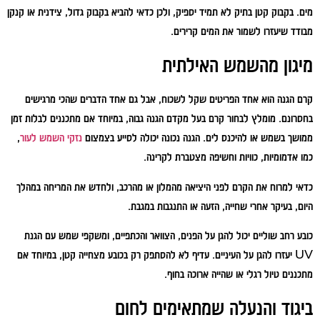
מים. בקבוק קטן בתיק לא תמיד יספיק, ולכן כדאי להביא בקבוק גדול, צידנית או קנקן
מבודד שיעזרו לשמור את המים קרירים.
מיגון מהשמש האילתית
קרם הגנה הוא אחד הפריטים שקל לשכוח, אבל גם אחד הדברים שהכי מרגישים
בחסרונם. מומלץ לבחור קרם בעל מקדם הגנה גבוה, במיוחד אם מתכננים לבלות זמן
ממושך בשמש או להיכנס לים. הגנה נכונה יכולה לסייע בצמצום
נזקי השמש לעור
,
כמו אדמומיות, כוויות וחשיפה מצטברת לקרינה.
כדאי למרוח את הקרם לפני היציאה מהמלון או מהרכב, ולחדש את המריחה במהלך
היום, בעיקר אחרי שחייה, הזעה או התנגבות במגבת.
כובע רחב שוליים יכול להגן על הפנים, הצוואר והכתפיים, ומשקפי שמש עם הגנת
UV יעזרו להגן על העיניים. עדיף לא להסתפק רק בכובע מצחייה קטן, במיוחד אם
מתכננים טיול רגלי או שהייה ארוכה בחוף.
ביגוד והנעלה שמתאימים לחום