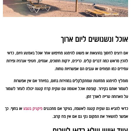
אוכל ונשנושים ליום ארוך
אם רוצים לחסוך בהוצאות או פשוט להימנע מחיפוש אחר אוכל באמצע היום, כדאי
להכין מראש כמה דברים קלים. כריכים, ירקות חתוכים, אגוזים, חטיפי אנרגיה ופירות
עמידים כמו תפוחים או ענבים הם אפשרויות נוחות.
מומלץ להימנע ממזונות שמתקלקלים במהירות בחום, במיוחד אם אין אפשרות
לשמור אותם בקירור. קופסת אוכל אטומה עם שקית קרח קטנה יכולה לעזור לשמור
על הארוחה טרייה לאורך זמן.
כדאי להביא גם שקית קטנה לאשפה, בעיקר אם מתכננים
פיקניק בטבע
או בחוף. כך
אפשר להשאיר את המקום נקי גם אם אין פח קרוב.
ציוד אישי שלא כדאי לשכוח