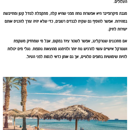
הצלולים.
מגבת מיקרופייבר היא אפשרות נוחה מפני שהיא קלה, מתקפלת לגודל קטן ומתייבשת
במהירות. אפשר להוסיף גם שקית לבגדים רטובים, כדי שלא יהיה צורך להכניס אותם
ישירות לתיק.
אם מתכננים שנורקלינג, אפשר לשכור ציוד במקום, אבל מי שמחזיק משקפת
ושנורקל אישיים עשוי להרגיש נוח יותר ולהימנע מהוצאות נוספות. נעלי מים יכולות
להיות שימושיות בחופים סלעיים, אך גם אותן כדאי לנסות לפני הטיול.