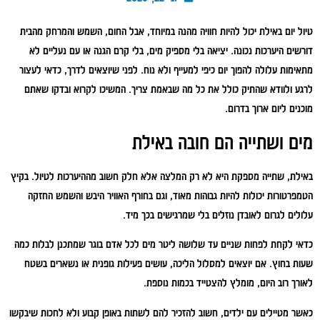
טיול יום באילת יכול להיות חוויה מהנה במיוחד, אבל החום, השמש והמרחק מהבית
דורשים היערכות נכונה. יציאה בלי מספיק מים, בלי קרם הגנה או עם נעליים לא
מתאימות עלולה להפוך יום כיפי למעייף ולא נוח. לפני שיוצאים לדרך, כדאי לעצור
לרגע ולוודא שהתיק כולל את כל מה שבאמת צריך. המשיכו לקרוא ובדקו שאתם
מוכנים ליום ארוך בדרום.
מים ושתייה הם חובה באילת
באילת, שתייה מספקת היא לא רק המלצה אלא חלק חשוב מההיערכות לטיול. בקיץ
הטמפרטורות יכולות להיות גבוהות מאוד, וגם בחורף האוויר היבש והשמש החזקה
עלולים לגרום לאובדן נוזלים בלי שמרגישים בכך מיד.
כדאי לקחת לפחות שניים עד שלושה ליטר מים לכל אדם בוגר שמתכנן לבלות כמה
שעות בחוץ. אם יוצאים למסלול הליכה, עושים פעילות גופנית או נשארים בשטח
לאורך רוב היום, מומלץ להצטייד בכמות נוספת.
כאשר מטיילים עם ילדים, חשוב להזכיר להם לשתות באופן קבוע ולא לחכות שיבקשו