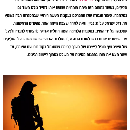
סליקים, כאשר בתחום הזה פיתח מומחיות שהפה אותו לחייל בולט מאוד גם
במלחמה. סיפור הגבורה שלו התפרסם בעקבות מעשה הירואי שבמסגרתו תלה באומץ
את דגל ישראל על גג בניין, וזאת לאחר שצפת הייתה אחת מהערים הראשונות
שנכבשו על ידי האויב. במסגרת הלחימה העזה החליט אדרעי להצטרף לחבריו ולנצל
את הכישורים אותם רכש לטובת הגנה על המולדת. אדרעי שימש כשומר על הסליקים
של האויב ואף הוביל ליצירה של מערך לחימה שהתנהל בקור רוח ועם עוצמה, עד
אשר מצא את מותו בהפגזה מסיבית על משלט בסמוך ליישוב רביבים.