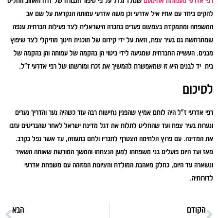
רפי אדרעי מעמותת אחינועם
שנולד וגדל על פי סיפור הגבורה של דודו האהוב החליט
להקים ביחד עם אחיו איל אדרעי וכן משה אדרעי עמותה הנקראת על שם אב
המשפחה ומתמקדת בצמצום פערים בחברה הישראלית לצד פעילות חברתית ענפה
שמתרחשת גם בעיר צפת, וזאת על ידי קידום של תוכנית חינוך מוזיקלי לצד שיפוץ
מבנים. העשייה החברתית שמגיעה לידי ביטוי הן בהקמה של עמותה והן בהקמה של
בית יד לבנים היא זו שמאפשרת להמשיך את זכרו ומורשתו של רפי אדרעי ז"ל.
לסיכום
רפי אדרעי ז"ל היה לוחם אמיץ שהפגין נחישות רבה עוד כשהיה נער והדריך נערים
ונערות בעיר צפת ועד שהחליט לתלות את דגל מדינת ישראל לאחר שהבריטים עזבו
את המדינה. עם פרוץ הלחימה הצטרף לחבריו ולחם בתעוזה, עד אשר נפל בקרב.
מאז ועד היום פועלים בני משפחתו למען הנצחתו והמשך המורשת שאותה השאיר
ונשארה עד היום, כחלק מאהבת המולדת והציונות המזוהה עם משפחת אדרעי
לדורותיה.
הקודם
הבא