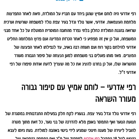
רפי אדרעי היה לוחם אמיץ שהגן ביחד עם חבריו על המולדת, וזאת לאחר התפרצות
מלחמת העצמאות. אדרעי, אשר נולד וגדל בעיר צפת נולד למשפחה שורשית וערכית
שרואה בהגנת המולדת כחלק בלתי נפרד מהחובה המוסרית המוטלת על כל אחד מבני
המשפחה, ועל כן אין זה מפתיע כי לאחר הכרזת המדינה ועם פרוץ המלחמה החליט
אדרעי להילחם בקור רוח ועם תעוזה רבה באויב, עד לנפילתו לאחר הפצצה של
המצרים. מאז מותו פועלים בני משפחתו למען הנצחה של סיפור הגבורה מעורר
ההשראה שלו, ועל כן בחרנו להציג את כל מה שצריך לדעת אודות סיפורו של רפי
אדרעי ז"ל.
רפי אדרעי – לוחם אמיץ עם סיפור גבורה
מעורר השראה
רפי אדרעי נולד וגדל בעיר צפת. בנעוריו לקח חלק בפעילות התנדבותית במסגרת של
תנועת הנוער ואף התמסר באופן מלא להדרכה של בני נוער, כל זאת מתוך מטרה
להוביל ליצירה של מענה חינוכי שמגיע לידי ביטוי באהבה למולדת. בעת גיוסו לצבא
בהגיעו לגיל 18 התקבל
רפי אדרעי
לתפקיד של מ"כ ואף התמחה בהחבאה של