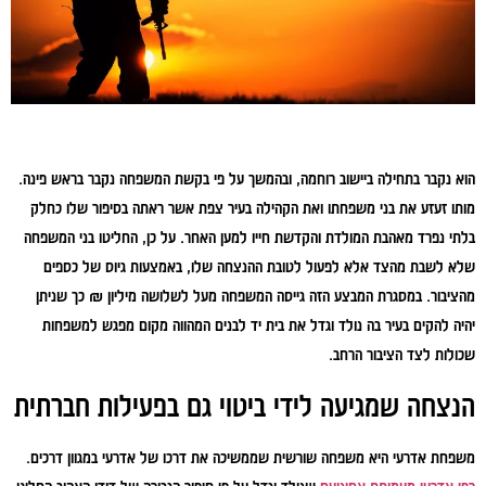
הוא נקבר בתחילה ביישוב רוחמה, ובהמשך על פי בקשת המשפחה נקבר בראש פינה.
מותו זעזע את בני משפחתו ואת הקהילה בעיר צפת אשר ראתה בסיפור שלו כחלק
בלתי נפרד מאהבת המולדת והקדשת חייו למען האחר. על כן, החליטו בני המשפחה
שלא לשבת מהצד אלא לפעול לטובת ההנצחה שלו, באמצעות גיוס של כספים
מהציבור. במסגרת המבצע הזה גייסה המשפחה מעל לשלושה מיליון ₪ כך שניתן
יהיה להקים בעיר בה נולד וגדל את בית יד לבנים המהווה מקום מפגש למשפחות
שכולות לצד הציבור הרחב.
הנצחה שמגיעה לידי ביטוי גם בפעילות חברתית
משפחת אדרעי היא משפחה שורשית שממשיכה את דרכו של אדרעי במגוון דרכים.