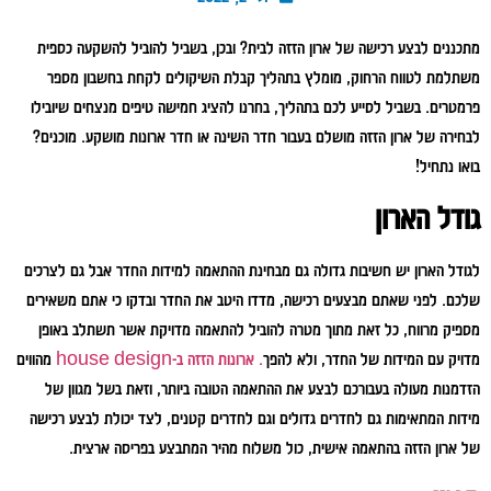
מתכננים לבצע רכישה של ארון הזזה לבית? ובכן, בשביל להוביל להשקעה כספית
משתלמת לטווח הרחוק, מומלץ בתהליך קבלת השיקולים לקחת בחשבון מספר
פרמטרים. בשביל לסייע לכם בתהליך, בחרנו להציג חמישה טיפים מנצחים שיובילו
לבחירה של ארון הזזה מושלם בעבור חדר השינה או חדר ארונות מושקע. מוכנים?
בואו נתחיל!
גודל הארון
לגודל הארון יש חשיבות גדולה גם מבחינת ההתאמה למידות החדר אבל גם לצרכים
שלכם. לפני שאתם מבצעים רכישה, מדדו היטב את החדר ובדקו כי אתם משאירים
מספיק מרווח, כל זאת מתוך מטרה להוביל להתאמה מדויקת אשר תשתלב באופן
מדויק עם המידות של החדר, ולא להפך
. ארונות הזזה ב-house design
מהווים
הזדמנות מעולה בעבורכם לבצע את ההתאמה הטובה ביותר, וזאת בשל מגוון של
מידות המתאימות גם לחדרים גדולים וגם לחדרים קטנים, לצד יכולת לבצע רכישה
של ארון הזזה בהתאמה אישית, כול משלוח מהיר המתבצע בפריסה ארצית.