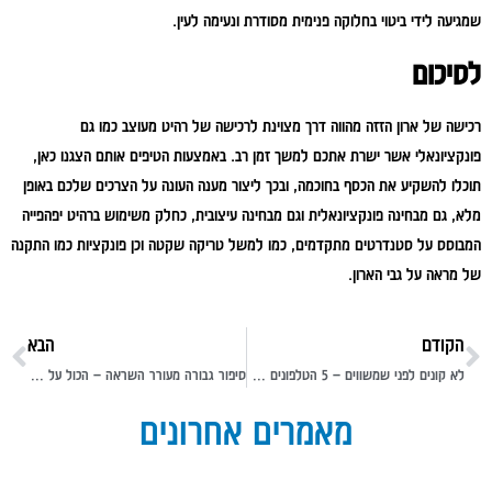
שמגיעה לידי ביטוי בחלוקה פנימית מסודרת ונעימה לעין.
לסיכום
רכישה של ארון הזזה מהווה דרך מצוינת לרכישה של רהיט מעוצב כמו גם
פונקציונאלי אשר ישרת אתכם למשך זמן רב. באמצעות הטיפים אותם הצגנו כאן,
תוכלו להשקיע את הכסף בחוכמה, ובכך ליצור מענה העונה על הצרכים שלכם באופן
מלא, גם מבחינה פונקציונאלית וגם מבחינה עיצובית, כחלק משימוש ברהיט יפהפייה
המבוסס על סטנדרטים מתקדמים, כמו למשל טריקה שקטה וכן פונקציות כמו התקנה
של מראה על גבי הארון.
הקודם
הבא
לא קונים לפני שמשווים – 5 הטלפונים הכי טובים שיש בשוק
סיפור גבורה מעורר השראה – הכול על אודות סיפורו של רפי אדרעי ז"ל
מאמרים אחרונים