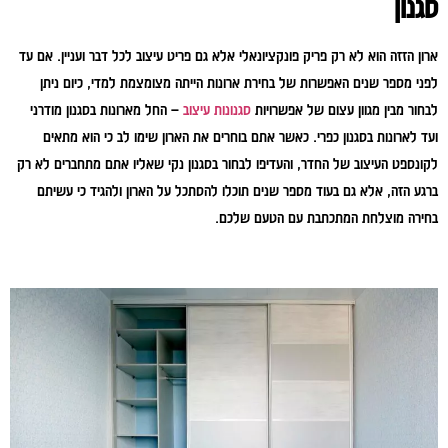
סגנון
ארון הזזה הוא לא רק פריק פונקציונאלי אלא גם פריט עיצוב לכל דבר ועניין. אם עד
לפני מספר שנים האפשרות של בחירת ארונות הייתה מצומצמת למדי, כיום ניתן
לבחור מבין מגוון עצום של אפשרויות
סגנונות עיצוב
– החל מארונות בסגנון מודרני
ועד לארונות בסגנון כפרי. כאשר אתם בוחרים את הארון שימו לב כי הוא מתאים
לקונספט העיצוב של החדר, והעדיפו לבחור בסגנון נקי שאליו אתם מתחברים לא רק
ברגע הזה, אלא גם בעוד מספר שנים תוכלו להסתכל על הארון ולהגיד כי עשיתם
בחירה מוצלחת המתכתבת עם הטעם שלכם.