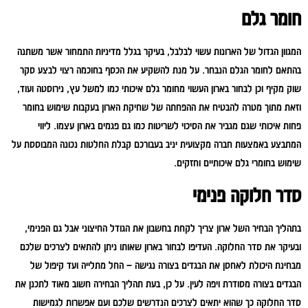
חומר גלם
המגוון הגדול של הארונות עשוי לבלבל, בעיקר בגלל מדיניות התמחור אשר משתנה
בהתאם לחומר הגלם הנבחר. על מנת להשקיע את הכסף בחוכמה רצוי לבצע סקר
שוק מקיף וכן לבחור בארון העשוי מחומר גלם איכותי כמו למשל עץ, נירוסטה ועוד,
וזאת מתוך מטרה להבטיח את ההפחתה של שחיקת הארון בעקבות שימוש בחומר
פחות איכותי שגם מגביר את הסיכוי לשריטות כמו גם פגמים בארון עצמו. ליווי
המתבצע באמצעות חברה מקצועית יניב בעבורכם קבלת החלטות נכונה המבוססת על
שימוש בחומרי גלם איכותיים וחזקים.
סדר חלוקה פנימי
בתהליך הבחיר השל ארון צריך לקחת בחשבון את הגודל החיצוני אבל גם הפנימי,
ובעיקר את סדר החלוקה. העדיפו לבחור בארון שאותו ניתן להתאים לצרכים שלכם
מבחינת היכולת לאחסן את הבגדים בצורה נגישה – החל מתלייה ועד קיפול של
הבגדים בצורה מסודרת ויפה לעין. על כן, בעת תהליך הבחירה חשוב מאוד לתכנן את
סדר החלוקה כך שהוא יתאים לצרכים הנדרשים שלכם ועם אפשרות לגמישות