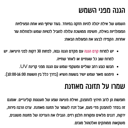
הגנה מפני השמש
השמש של אילת יכולה להיות חזקה במיוחד. בעוד שיזוף הוא אחת הפעילויות
הפופולריות באילת, חשיפה ממושכת עלולה להוביל לכוויות שמש ולמחלות עור
אחרות. הקפידו לבצע את הפעולות הבאות:
יש למרוח
קרם הגנה
עם מקדם הגנה גבוה, לפחות 30 דקות לפני היציאה. יש
למרוח שוב כל שעתיים או לאחר שחייה.
חבשו כובע רחב שוליים ומשקפי שמש עם הגנה מפני קרינת UV.
הימנעו מאור שמש ישיר בשעות השיא (בדרך כלל בין השעות 10:00-16:00).
שמרו על תזונה מאוזנת
חופשות הן לרוב תירוץ להתפנק, ואילת מציעה שפע של תענוגות קולינריים. אומנם
זה בסדר להתפנק מדי פעם, אבל זכרו לשמור על תזונה מאוזנת. צרכו הרבה פירות,
ירקות, דגנים מלאים ומקורות חלבון רזים. הגבילו את הצריכה של מזונות מטוגנים,
משקאות ממותקים ואלכוהול מוגזם.