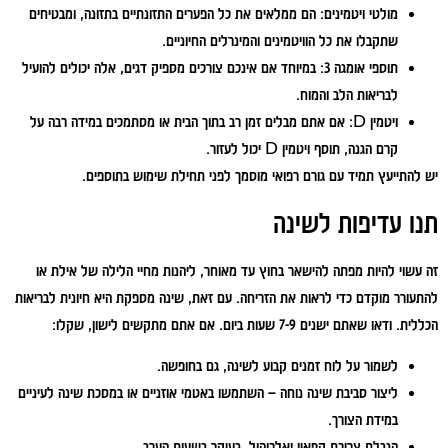
מולטי ויטמינים:
הם ממלאים את כל הפערים התזונתיים בתזונה, ומבטיחים
שתקבלו את כל הוויטמינים והמינרלים החיוניים.
תוספי אומגה 3:
במיוחד אם אינכם צורכים מספיק דגים, אלה יכולים להועיל
לבריאות הלב והמוח.
ויטמין D:
אם אתם מבלים זמן רב בתוך הבית או מסתמכים במידה רבה על
קרם הגנה, תוסף ויטמין D יכול לעזור.
יש להתייעץ תמיד עם גורם רפואי מוסמך לפני תחילת שימוש בתוספים.
תנו עדיפות לשינה
זה עשוי להיות מפתה להישאר בחוץ עד מאוחר, ליהנות מחיי הלילה של אילת או
להתעורר מוקדם כדי לראות את הזריחה. עם זאת, שינה מספקת היא חיונית לבריאות
הכללית. ודאו שאתם ישנים 7-9 שעות ביום. אם אתם מתקשים לישון, שקלו:
לשמור על לוח זמנים קבוע לשינה, גם בחופשה.
ליצור סביבת שינה נוחה – השתמשו באטמי אוזניים או במסכת שינה לעיניים
במידת הצורך.
הגבלת צריכת קפאין ואלכוהול, בעיקר בשעות הערב.