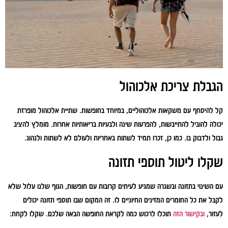
הגבלת צריכת אלכוהול
קל להיסחף עם משקאות אלכוהוליים, במיוחד בחופשות. שתיית אלכוהול מופרזת
יכולה להוביל להתייבשות, להפרעות שינה ולבעיות בריאותיות אחרות. מומלץ להציב
גבול ולדבוק בו. כמו כן, זכרו תמיד לשתות באחריות ולעולם לא לשתות ולנהוג.
שקלו ליטול תוספי תזונה
עם השינוי בתזונה ובשגרה שמגיע לעיתים קרובות עם חופשות, הגוף שלנו עלול שלא
לקבל את כל החומרים המזינים החיוניים לו. זה המקום שבו תוספי תזונה יכולים
לעזור,
ובקישור הזה
תוכלו לרכוש כמה לקראת החופשה הבאה שלכם. שקלו לקחת: