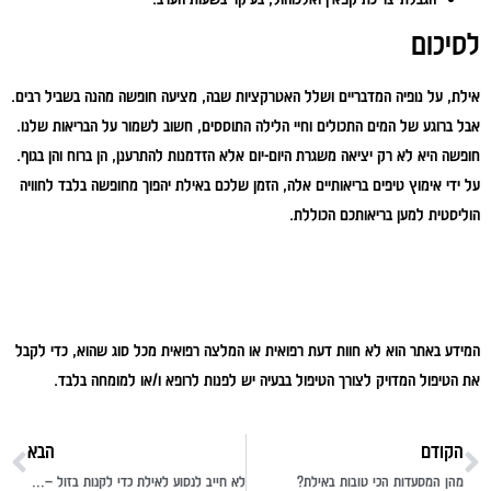
לסיכום
אילת, על נופיה המדבריים ושלל האטרקציות שבה, מציעה חופשה מהנה בשביל רבים.
אבל ברוגע של המים התכולים וחיי הלילה התוססים, חשוב לשמור על הבריאות שלנו.
חופשה היא לא רק יציאה משגרת היום-יום אלא הזדמנות להתרענן, הן ברוח והן בגוף.
על ידי אימוץ טיפים בריאותיים אלה, הזמן שלכם באילת יהפוך מחופשה בלבד לחוויה
הוליסטית למען בריאותכם הכוללת.
המידע באתר הוא לא חוות דעת רפואית או המלצה רפואית מכל סוג שהוא, כדי לקבל
את הטיפול המדויק לצורך הטיפול בבעיה יש לפנות לרופא ו/או למומחה בלבד.
הקודם
הבא
מהן המסעדות הכי טובות באילת?
לא חייב לנסוע לאילת כדי לקנות בזול – הכירו את אתר הקופונים יאללה תביא