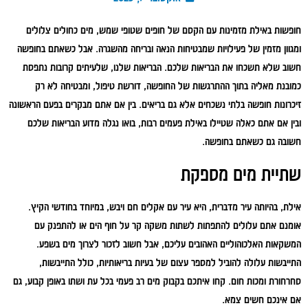
חופשות באילת מזמינות עם הקסם של חופים שטופי שמש, מים כחולים צלולים
ומגוון מזמין של פעילויות שמבטיחות הנאה ובריחה מהשגרה. אבל כשאתם בחופשה
חשוב שלא תשכחו את הבריאות שלכם. הבריאות שלנו, שלעיתים קרובות נתפסת
כמובנת מאליה בתוך ההתרגשות של החופשה, דורשת טיפול, ומבטיחה לא רק
זיכרונות חופשה בלתי נשכחים אלא גם בריאים. בין אם אתם מבקרים בפעם הראשונה
ובין אם אתם כאלה שטיילו באילת פעמים רבות, בואו נגלה מדוע הבריאות שלכם
חשובה גם כשאתם בחופשה.
שתיית מים מספקת
אילת, בהיותה עיר מדברית, היא עיר עם אקלים חם ויבש, במיוחד בחודשי הקיץ.
אומנם אתם עלולים להתפתות לשתות משקה קר על חוף הים או להתפנק עם
המשקאות האלכוהוליים האהובים עליכם, אבל חשוב לזכור לצרוך מים בשפע.
התייבשות עלולה להוביל למספר עצום של בעיות בריאותיות, כולל התייבשות,
סחרחורת ומכות חום. קחו איתכם בקבוק מים רב פעמי בכל עת ושתו באופן קבוע, גם
אם אינכם חשים צמא.