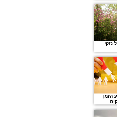
 נזקי
ע הזמן
ים