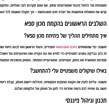
משפטיות ועד לניהול פיננסי ואסטרטגיות שיווק. אם אתם סקרנים לגבי העלויות, המיקו
קראו את השאלות והתשובות של חברת חכם משכנתאות – וכך תקבלו תשובות לכל השא
השלבים הראשונים בהקמת מכון ספא
איך מתחילים תהליך של פתיחת מכון ספא?
תשובה:
כפי שהמומחים
בחכם משכנתאות
מסבירים, הצעד הראשון הוא לבצע ניתוח שוק
זה כרוך בבדיקת נתונים דמוגרפיים כדי לוודא את כוח הקנייה ואת האינטרסים של האוכל
מפורטת המתארת את החזון, השירותים, אסטרטגיית התמחור, השיווק והתוכניות התפעול
באילו שיקולים משפטיים עלי להתחשב?
תשובה:
עליכם להבין את תקנות העסקים המקומיות, הכוללות רישום העסק, קבלת רישיון 
חשוב גם שיהיה לכם ביטוח אחריות כדי להגן על העסק ועל הלקוחות שלכם.
תכנון וניהול פיננסי