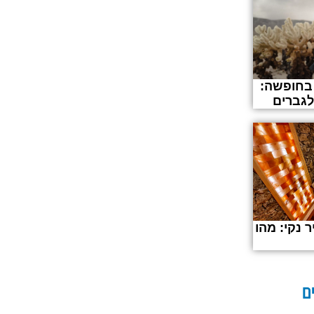
 בחופשה:
לגברים
ר נקי: מהו
ם