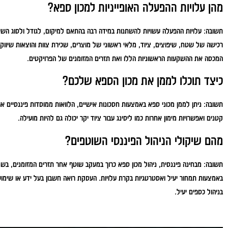
מהן עלויות ההפעלה האופייניות למכון ספא?
תשובה:
עלויות ההפעלה עשויות להשתנות במידה רבה בהתאם למיקום, לגודל ולסוג השיר
רכישה של שטח, שיפוצים, ציוד, מלאי ראשוני של מוצרים, שכירת צוות והוצאות שיווק
המכסה את ההשקעות הראשוניות הללו ואת תזרים המזומנים של הפרויקטים.
כיצד תוכלו לממן את מכון הספא שלכם?
תשובה:
ניתן לממן מכוני ספא באמצעות חסכונות אישיים, הלוואות ממוסדות פיננסיים 
קטנים ואפשרויות מימון אחרות כמו ליסינג עבור ציוד יקר יכולה גם להיות מועילה.
מהם שיקולי הניהול הפיננסי השוטפים?
תשובה:
מבחינה פיננסית, ניהול מכון ספא כרוך במעקב שוטף אחר תזרים המזומנים, בשמי
באמצעות תמחור יעיל ואסטרטגיות בקרת עלויות. העסקת רואה חשבון בעל ידע או שימוש
בניהול כספים יעיל.