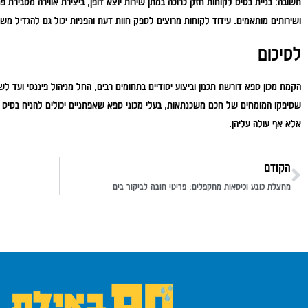
תשובה:
בניית בסיס לקוחות חזק כרוכה במתן שירות יוצא דופן, ביצירת אווירה מסבירת 
ושירותים מותאמים. עידוד לקוחות מרוצים לספק חוות דעת והפניות יכול גם להגדיל 
לסיכום
הקמת מכון ספא דורשת תכנון וביצוע יסודיים בתחומים רבים, החל מניהול פיננסי ועד 
שסיפקו המומחים של חכם משכנתאות, בעלי מכוני ספא שאפתניים יכולים להניח בסיס 
אלא אף עולה עליהן.
הקודם
מחצלת כובע וכיסאות מתקפלים: פריטי חובה לביקור בים