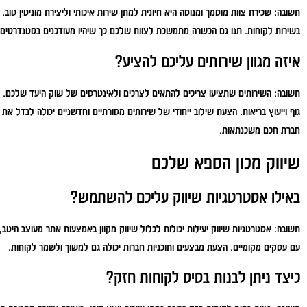
תשובה:
שכירת צוות מוסמך ומנוסה היא חיונית למתן שירות איכותי וליצירת מוניטין טוב
בשירות לקוחות. תנו גם הכשרה מתמשכת לצוות שלכם כך שיהיו מעודכנים בסטנדרטים וב
איזה מגוון שירותים עליכם להציע?
תשובה:
השירותים שתציעו צריכים להתאים לצרכים ולאינטרסים של שוק היעד שלכם. שירו
גוף וייעוץ בריאות. הצעת שילוב ייחודי של שירותים מסורתיים וחדשניים יכולה לבדל
חברת חכם משכנתאות.
שיווק מכון הספא שלכם
באילו אסטרטגיות שיווק עליכם להשתמש?
תשובה:
אסטרטגיות שיווק יעילות יכולות לכלול שיווק מקוון באמצעות אתר מעוצב היטב, 
עם עסקים מקומיים. הצעת מבצעים ותוכניות חברות יכולה גם למשוך ולשמר לקוחות.
כיצד ניתן לבנות בסיס לקוחות חזק?