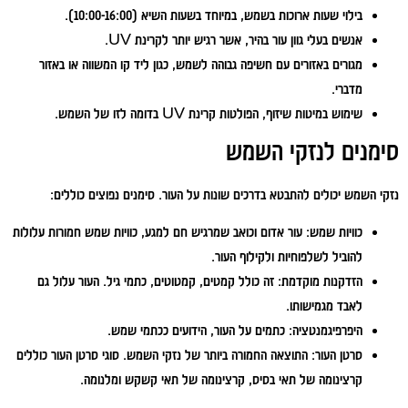
בילוי שעות ארוכות בשמש, במיוחד בשעות השיא (10:00-16:00).
אנשים בעלי גוון עור בהיר, אשר רגיש יותר לקרינת UV.
מגורים באזורים עם חשיפה גבוהה לשמש, כגון ליד קו המשווה או באזור
מדברי.
שימוש במיטות שיזוף, הפולטות קרינת UV בדומה לזו של השמש.
סימנים לנזקי השמש
נזקי השמש יכולים להתבטא בדרכים שונות על העור. סימנים נפוצים כוללים:
כוויות שמש:
עור אדום וכואב שמרגיש חם למגע, כוויות שמש חמורות עלולות
להוביל לשלפוחיות ולקילוף העור.
הזדקנות מוקדמת:
זה כולל קמטים, קמטוטים, כתמי גיל. העור עלול גם
לאבד מגמישותו.
היפרפיגמנטציה:
כתמים על העור, הידועים ככתמי שמש.
סרטן העור:
התוצאה החמורה ביותר של נזקי השמש. סוגי סרטן העור כוללים
קרצינומה של תאי בסיס, קרצינומה של תאי קשקש ומלנומה.