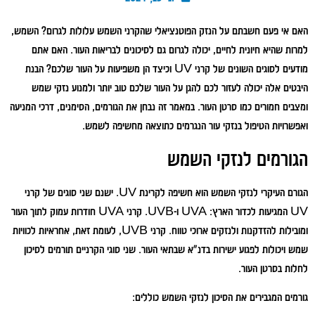
האם אי פעם חשבתם על הנזק הפוטנציאלי שהקרני השמש עלולות לגרום? השמש,
למרות שהיא חיונית לחיים, יכולה לגרום גם לסיכונים לבריאות העור. האם אתם
מודעים לסוגים השונים של קרני UV וכיצד הן משפיעות על העור שלכם? הבנת
היבטים אלה יכולה לעזור לכם להגן על העור שלכם טוב יותר ולמנוע נזקי שמש
ומצבים חמורים כמו סרטן העור. במאמר זה נבחן את הגורמים, הסימנים, דרכי המניעה
ואפשרויות הטיפול בנזקי עור הנגרמים כתוצאה מחשיפה לשמש.
הגורמים לנזקי השמש
הגורם העיקרי לנזקי השמש הוא חשיפה לקרינת UV. ישנם שני סוגים של קרני
UV המגיעות לכדור הארץ: UVA ו-UVB. קרני UVA חודרות עמוק לתוך העור
ומובילות להזדקנות ולנזקים ארוכי טווח. קרני UVB, לעומת זאת, אחראיות לכוויות
שמש ויכולות לפגוע ישירות בדנ"א שבתאי העור. שני סוגי הקרניים תורמים לסיכון
לחלות בסרטן העור.
גורמים המגבירים את הסיכון לנזקי השמש כוללים: