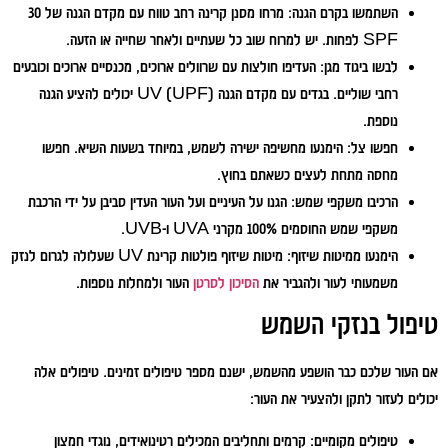
השתמשו בקרם הגנה:
מרחו מסנן קרינה רחב טווח עם מקדם הגנה של 30
SPF לפחות. יש למרוח שוב כל שעתיים ולאחר שחייה או הזעה.
לבשו ביגוד מגן:
העדיפו חולצות עם שרוולים ארוכים, מכנסיים ארוכים וכובעים
רחבי שוליים. בגדים עם מקדם הגנה UV (UPF) יכולים להציע הגנה
נוספת.
חפשו צל:
הימנעו מחשיפה ישירה לשמש, במיוחד בשעות השיא. חפשו
מחסה מתחת לעצים כשאתם בחוץ.
הרכיבו משקפי שמש:
הגנו על העיניים ועל העור העדין סביבן על ידי הרכבת
משקפי שמש החוסמים 100% מקרני UVA ו-UVB.
הימנעו ממיטות שיזוף:
מיטות שיזוף פולטות קרינת UV שעלולה לגרום לנזק
משמעותי לעור ולהגביר את
הסיכון לסרטן
העור ולמחלות נוספות.
טיפול בנזקי השמש
אם העור שלכם כבר הושפע מהשמש, ישנם מספר טיפולים זמינים. טיפולים אלה
יכולים לעזור לתקן ולהצעיר את העור:
טיפולים מקומיים:
קרמים ותחליבים המכילים רטינואידים, נוגדי חמצון