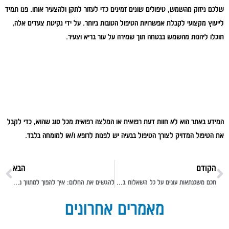
שלכם ניזוק מהשמש, טיפולים שונים זמינים כדי לעזור לתקן ולהצעיר אותו. פנו תמיד
לייעוץ מקצועי לקבלת אפשרויות הטיפול הטובות ביותר. על ידי נקיטת צעדים אלה,
תוכלו ליהנות מהשמש בבטחה תוך שמירה על עור בריא וצעיר.
המידע באתר הוא לא חוות דעת רפואית או המלצה רפואית מכל סוג שהוא, כדי לקבל
את הטיפול המדויק לצורך הטיפול בבעיה יש לפנות לרופא ו/או למומחה בלבד.
הקודם
הבא
חכם משכנתאות עונים על כל השאלות בנושא הקמת מכון ספא
להגשים את החלום: איך להפוך למתווך נדל"ן באילת?
מאמרים אחרונים