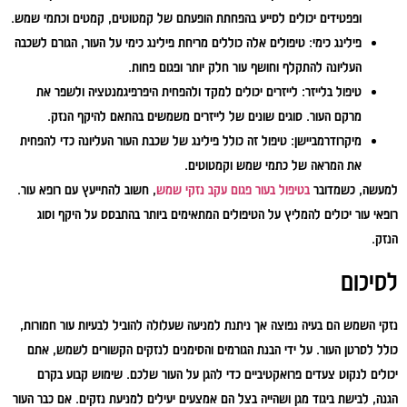
ופפטידים יכולים לסייע בהפחתת הופעתם של קמטוטים, קמטים וכתמי שמש.
פילינג כימי:
טיפולים אלה כוללים מריחת פילינג כימי על העור, הגורם לשכבה
העליונה להתקלף וחושף עור חלק יותר ופגום פחות.
טיפול בלייזר:
לייזרים יכולים למקד ולהפחית היפרפיגמנטציה ולשפר את
מרקם העור. סוגים שונים של לייזרים משמשים בהתאם להיקף הנזק.
מיקרודרמביישן:
טיפול זה כולל פילינג של שכבת העור העליונה כדי להפחית
את המראה של כתמי שמש וקמטוטים.
למעשה, כשמדובר
בטיפול בעור פגום עקב נזקי שמש
, חשוב להתייעץ עם רופא עור.
רופאי עור יכולים להמליץ על הטיפולים המתאימים ביותר בהתבסס על היקף וסוג
הנזק.
לסיכום
נזקי השמש הם בעיה נפוצה אך ניתנת למניעה שעלולה להוביל לבעיות עור חמורות,
כולל לסרטן העור. על ידי הבנת הגורמים והסימנים לנזקים הקשורים לשמש, אתם
יכולים לנקוט צעדים פרואקטיביים כדי להגן על העור שלכם. שימוש קבוע בקרם
הגנה, לבישת ביגוד מגן ושהייה בצל הם אמצעים יעילים למניעת נזקים. אם כבר העור