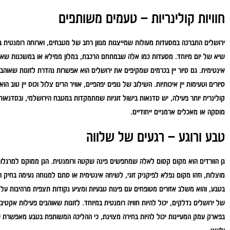
חוויות קולינריות – טעמים משותפים
ירושלים התברכה במסעדות מעולות שמייצגות מגוון רחב של מטבחים, וארוחה רומנטית ב
שיא של יום מיוחד. מסעדות כמו אלה שבמתחם הרכבת, במלון ממילא או במשכנות שאננים 
אינטימית. גם סיור יין בכרמים שמקיפים את ירושלים הוא אפשרות נהדרת לזוגות שאוהבים
סיורים וטעימות יין איכותיות. השילוב של נופים יפהפיים, אוויר הרים צלול וכוס יין טוב 
קולינרית יותר פעילה, יש סדנאות בישול זוגיות שמתמקדות במטבח הירושלמי, ובסדנאות
מוסקה או מאכלים ארמניים ייחודיים.
טבע ורוגע – רגעים של שלווה
גן הוורדים הוא מקום קסום לאלה שמחפשים פינה שקטה ורומנטית. הגן ממוקם למרגלו
מוצלות, וזהו מקום נפלא לפיקניק זוגי, לשיחה אינטימית או סתם למנוחה נעימה בחיק 
בטבע, והוא משלב אזורים מטופחים עם פינות טבעיות ומציע נקודות תצפית מרהיבות על 
של ירושלים נדלקים, יכול להיות חוויה רומנטית במיוחד. לזוגות שאוהבים פעילות אקטיב
בפארק עמק המעיינות יכול להיות בחירה מצוינת, כי ההליכה המשותפת בטבע מאפשרת ש