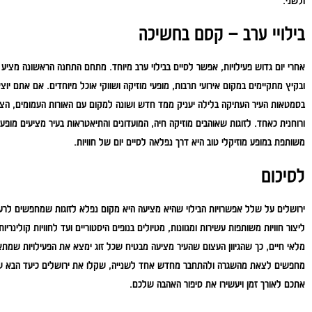
ולשני.
בילויי ערב – קסם בחשיכה
אחרי יום גדוש פעילויות, אפשר לסיים בבילוי ערב מיוחד. מתחם התחנה הראשונה מציע 
ובקיץ מתקיימים במקום אירועי תרבות, מופעי מוזיקה ושווקי אוכל מיוחדים. אם אתם יו
בסמטאות העיר העתיקה בלילה יעניק ממד חדש ושונה למקום עם האורות העמומים, הצללי
ורוחנית כאחד. לזוגות שאוהבים מוזיקה חיה, המועדונים והתיאטראות בעיר מציעים מופעים
משותפת במופע מוזיקלי טוב היא דרך נפלאה לסיים יום של חוויות.
לסיכום
ירושלים על שלל אפשרויות הבילוי שהיא מציעה היא מקום נפלא לזוגות שמחפשים ל
ליצור חוויות משותפות עשירות ומגוונות, מטיולים בנופים היסטוריים ועד לחוויות קולינריו
מלאי חיים, כך שהגיוון העצום שהעיר מציעה מבטיח שכל זוג ימצא את הפעילויות שמת
מחפשים לצאת מהשגרה ולהתחבר מחדש אחד לשנייה, שקלו את ירושלים כיעד הבא שלכם
אתכם לאורך זמן ויעשירו את סיפור האהבה שלכם.