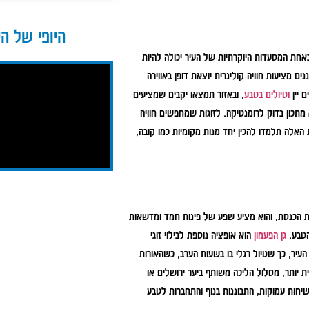
היופי של הי
אחת המסעדות היוקרתיות של העיר יכולה להיות
מציעות חוויה קולינרית יוצאת דופן באווירה
 יין
וטיולים בטבע
, ובאזור תמצאו יקבים שמציעים
הוא מתכון בדוק לרומנטיקה. לזוגות שמחפשים חוויה
 האלה תלמדו להכין יחד מנות מקומיות כמו קובה,
ת הכנסת, והוא מציע שפע של פינות חמד ומדשאות
הטבע.
גן הפעמון
הוא אופציה נוספת לבילוי זוגי
העיר, כך שטיול רגלי בו בשעות הערב, כשהאורות
ית יותר, מסלול הליכה משותף ביער ירושלים או
יחות עמוקות, התבוננות בנוף והתחברות לטבע