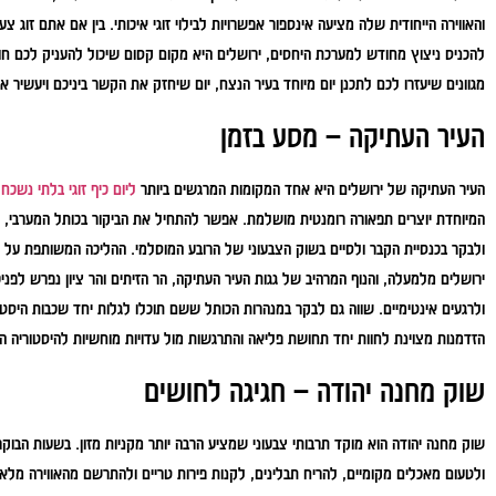
והאווירה הייחודית שלה מציעה אינספור אפשרויות לבילוי זוגי איכותי. בין אם אתם זוג
להכניס ניצוץ מחודש למערכת היחסים, ירושלים היא מקום קסום שיכול להעניק לכם חווי
מגוונים שיעזרו לכם לתכנן יום מיוחד בעיר הנצח, יום שיחזק את הקשר ביניכם ויעשיר 
העיר העתיקה – מסע בזמן
העיר העתיקה של ירושלים היא אחד המקומות המרגשים ביותר
ליום כיף זוגי בלתי נשכח
.
המיוחדת יוצרים תפאורה רומנטית מושלמת. אפשר להתחיל את הביקור בכותל המערבי, להמ
ולבקר בכנסיית הקבר ולסיים בשוק הצבעוני של הרובע המוסלמי. ההליכה המשותפת על ח
ירושלים מלמעלה, והנוף המרהיב של גגות העיר העתיקה, הר הזיתים והר ציון נפרש לפנ
ולרגעים אינטימיים. שווה גם לבקר במנהרות הכותל ששם תוכלו לגלות יחד שכבות היסטו
הזדמנות מצוינת לחוות יחד תחושת פליאה והתרגשות מול עדויות מוחשיות להיסטוריה 
שוק מחנה יהודה – חגיגה לחושים
שוק מחנה יהודה הוא מוקד תרבותי צבעוני שמציע הרבה יותר מקניות מזון. בשעות הבוקר ו
ולטעום מאכלים מקומיים, להריח תבלינים, לקנות פירות טריים ולהתרשם מהאווירה מלא