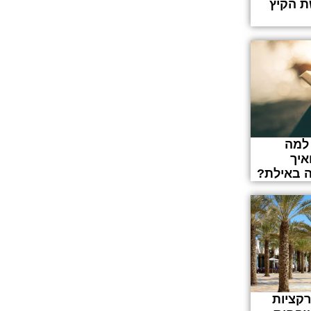
 הקיץ
למה
איך
 באילת?
רקציות