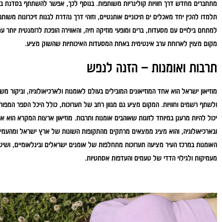
מתחברים מחדש דרך חוויות קולינריות משותפות. בנוסף לכך, אפשר להשתתף בסדנת ב
תלמדו להכין יחד מאכלים ים תיכוניים אותנטיים, וזוהי דרך נהדרת לבנות זיכרונות משו
למתחם בילויים עם מסעדות, ברים ומופעי מוזיקה חיה, והאווירה הופכת לרומנטית יותר ע
מקום מצוין לארוחת ערב אינטימית באחת המסעדות האיכותיות שהשוק מציע.
תרבות ואומנות – הזנה לנפש
מוזיאון ישראל הוא אחד המוזיאונים המובילים בעולם לאומנות ולארכיאולוגיה, וביקור מ
ולשתף רשמים וחוויות. המקום מציע גם מגוון רחב של תערוכות, כולל היכל הספר המפורסם
יכול להיות מרענן במיוחד לזוגות שאוהבים אומנות ותרבות. מוזיאון ארצות המקרא הוא או
ובארכיאולוגיה, והוא מציג ממצאים מרתקים מהתקופות השונות של ארץ ישראל ומהעמים 
האומנות במרכז העיר מציעה תערוכות מתחלפות של אומנים ישראלים ובינלאומיים, ושיטוט
מעמיקות ולגילוי הדדי של טעמים והעדפות אסתטיות.