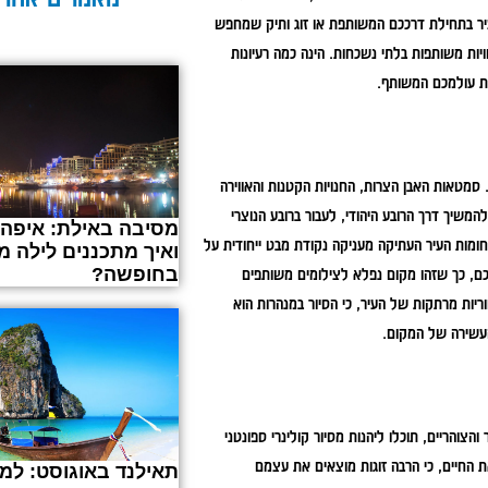
 צעיר בתחילת דרככם המשותפת או זוג ותיק שמחפש
ות משותפות בלתי נשכחות. הינה כמה רעיונות
את עולמכם המשותף.
 סמטאות האבן הצרות, החנויות הקטנות והאווירה
שיך דרך הרובע היהודי, לעבור ברובע הנוצרי
מסיבה באילת: איפה
ומות העיר העתיקה מעניקה נקודת מבט ייחודית על
ואיך מתכננים לילה מ
בחופשה?
יכם, כך שזהו מקום נפלא לצילומים משותפים
ריות מרתקות של העיר, כי הסיור במנהרות הוא
העשירה של המקום.
הצוהריים, תוכלו ליהנות מסיור קולינרי ספונטני
ת החיים, כי הרבה זוגות מוצאים את עצמם
תאילנד באוגוסט: למה