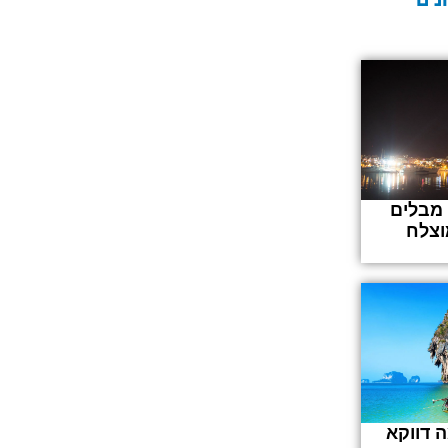
 מבלים
וצלח
 דווקא