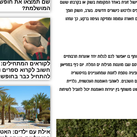
שם תמצאו את חופשת
ישול זוגית באחד המקומות בשוק או בקרבתו ששם
המושלמת?
תפים ולרכוש כישורים חדשים. בערב, השוק הופך
ם תאורה עמומה ומוזיקה נעימה ברקע, כך שזהו
שותף בו יאפשר לכם לגלות יחד אוצרות תרבותיים
לקוראים המתחילים: 
 שבו מוצגות מגילות ים המלח. יום כיף במוזיאון
חשוב לקרוא ספרים ו
פציה נוספת לזוגות שמתעניינים בהיסטוריה
להתחיל כבר בחופשה
השכנים. לאוהבי האומנות העכשווית, גלריית
 משותף בין יצירות האומנות יכול להוביל לשיחות
אילת עם ילדים: האט