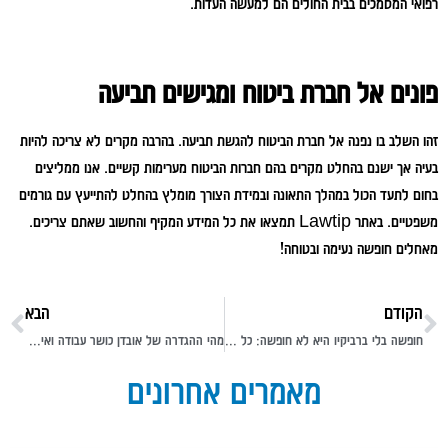
רפואי המסמכים בבית החולים הם למעשה העדות.
פונים אל חברת ביטוח ומגישים תביעה
זהו השלב בו נפנה אל חברת הביטוח להגשת תביעה. בהרבה מקרים לא צריכה להיות
בעיה אך ישנם בהחלט מקרים בהם חברות הביטוח מערימות קשיים. אנו ממליצים
בחום לתעד הכול במהלך התאונה ובמידת הצורך מומלץ בהחלט להתייעץ עם גורמים
משפטיים. באתר Lawtip תמצאו את כל המידע המקיף והחשוב שאתם צריכים.
מאחלים חופשה נעימה ובטוחה!
הקודם
הבא
חופשה בלי ברביקיו היא לא חופשה: כל הטיפים הכי שווים לעל האש מושלם
מהי ההגדרה של אובדן כושר עבודה ואיך אפשר להתמודד איתו?
מאמרים אחרונים