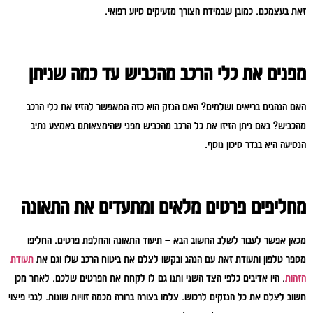
זאת בעצמכם. כמובן שבמידת הצורך מזעיקים סיוע רפואי.
מפנים את כלי הרכב מהכביש עד כמה שניתן
האם הנהגים בריאים ושלמים? האם הנזק הוא כזה המאפשר להזיז את כלי הרכב
מהכביש? באם ניתן הזיזו את כל הרכב מהכביש מפני שהימצאותם באמצע נתיב
הנסיעה היא בגדר סיכון נוסף.
מחליפים פרטים מלאים ומתעדים את התאונה
מכאן אפשר לעבור לשלב החשוב הבא – תיעוד התאונה והחלפת פרטים. החליפו
מספר טלפון ותעודת זאת עם הנהג ובקשו לצלם את ביטוח הרכב שלו וגם את
תעודת
הזהות
. היו אדיבים כלפי הצד השני ותנו גם לו לקחת את הפרטים שלכם. לאחר מכן
חשוב לצלם את כל הנזקים לרכוש. צלמו בצורה ברורה מכמה זוויות שונות. לגבי פיצוי