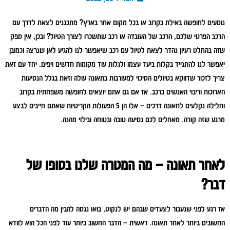
נוסעים לחופשה באילת בקרוב או בכל מקום אחר בארץ? מתכננים לצאת לדרך עם
הרכב הפרטי שלכם, הרכב של העובדה או רכב שתשכרו לצורך הטיול? ובכן, אין ספק
שזה בהחלט רעיון נהדר לצאת לטיול עם רכב שיאפשר לנו להגיע לאן שנרצה וכמובן
יאפשר לנו להתנייד בקלות ביעד עצמו ולגלות עוד מקומות חדשים ויפים. יחד עם זאת
צריך לזכור שדווקא בטיולים הסיכוי למעורבות בתאונה עולה וזאת בגלל הנסיעות
הארוכות וריבוי האנשים ברכב. אז אם גם אתם יוצאים לחופשה משפחתית בקרוב
וחלילה נקלעים לתאונה דרכים – אלו הן 5 הפעולות הקריטיות שאתם חייבים לבצע
מרגע שזה קורה. מאחלים לכם נסיעה טובה ובטוחה ובילוי מהנה.
לאחר תאונה – מה המטרה שלנו בסופו של
דבר?
אז רגע לפני שנעבור לצעדים שבהם יש לנקוט, בואו ננסה להבין מה הדברים
החשובים ביותר לאחר תאונה. ראשית – הדבר החשוב ביותר עוד לפני הכל הוא לוודא