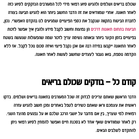
שכולם בריאים ושלמים ולהגיש סיוע רפואי מידי לכל המעורבים הנזקקים לסיוע כזה
לאחר תאונה. אחרי שמוודאים את זה הדבר החשוב ביותר הוא להגיש תביעה בצורה
לחברת הביטוח בתקווה שנקבל את כספי הפיצויים שמגיעים לנו בהקדם האפשרי. נכון,
תביעות בתחום תאונות דרכים
הן נפוצות וחשוב לקבל מידע ולהבין איך אפשר לזכות
בפיצויים בזמן הקצר ביותר ובאותה נשימה צריך לזכור שמה שהפעולות שנעשה בשטח
לאחר התאונה ייקבעו במידה רבה אם אכן נקבל פיצוי ואיזה סכום נוכל לקבל. אז ללא
הקדמה נוספת, בואו נעבור לצעדים שחשוב לעשות לאחר תאונה.
קודם כל – בודקים שכולם בריאים
הדבר הראשון שאתם צריכים לבדוק זה שכל המעורבים בתאונה בריאים ושלמים. בדקו
ראשית את עצמכם וראו שאתם כשירים לטפל באחרים ומכן חשוב להגיש עזרה
רפואית למי שצריך, בין אם מדובר על יושבי הרכב שלכם או על נפגעים מהצד השני.
רק לאחר שמוודאים שאף אחד לא בסכנת חיים ואפשר להמתין לסיוע רפואי ניתן
להתקדם לשלבים הבאים.